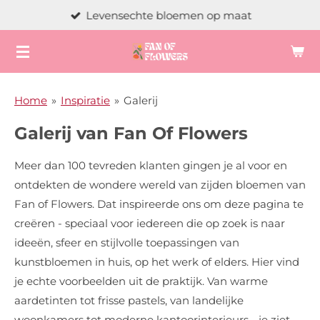
Levensechte bloemen op maat
Ga
direct
naar
de
hoofdinhoud
Home
»
Inspiratie
»
Galerij
Galerij van Fan Of Flowers
Meer dan 100 tevreden klanten gingen je al voor en
ontdekten de wondere wereld van zijden bloemen van
Fan of Flowers. Dat inspireerde ons om deze pagina te
creëren - speciaal voor iedereen die op zoek is naar
ideeën, sfeer en stijlvolle toepassingen van
kunstbloemen in huis, op het werk of elders. Hier vind
je echte voorbeelden uit de praktijk. Van warme
aardetinten tot frisse pastels, van landelijke
woonkamers tot moderne kantoorinterieurs - je ziet