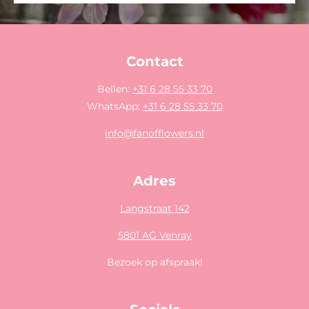
Contact
Bellen:
+31 6 28 55 33 70
WhatsApp:
+31 6 28 55 33 70
info@fanofflowers.nl
Adres
Langstraat 142
5801 AG Venray
Bezoek op afspraak!