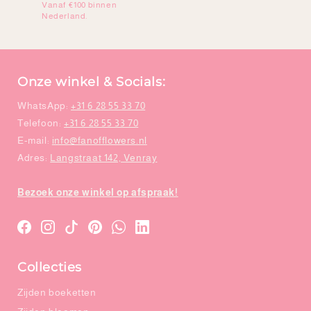
Vanaf €100 binnen
Nederland.
Onze winkel & Socials:
WhatsApp:
+31 6 28 55 33 70
Telefoon:
+31 6 28 55 33 70
E-mail:
info@fanofflowers.nl
Adres:
Langstraat 142, Venray
Bezoek onze winkel op afspraak!
Translation
Translation
Translation
Translation
WhatsApp
LinkedIn
missing:
missing:
missing:
missing:
Collecties
nl.general.social.links.facebook
nl.general.social.links.instagram
nl.general.social.links.tiktok
nl.general.social.links.pinterest
Zijden boeketten