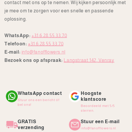
contact met ons op te nemen. Wij kijken persoonlijk met
je mee om te zorgen voor een snelle en passende
oplossing.
WhatsApp:
+31 6 28 55 33 70
Telefoon:
+
31 6 28 55 33 70
E-mail:
info@fanofflowers.nl
Bezoek ons op afspraak:
Langstraat 142, Venray
WhatsApp contact
Hoogste
klantscore
Stuur ons een bericht óf
bel ons!
Beoordeeld met 5/5
sterren.
GRATIS
Stuur een E-mail
verzending
info@fanofflowers.nl