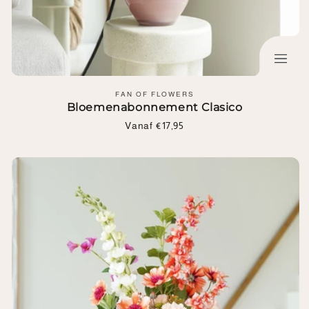
Leverancier:
FAN OF FLOWERS
Bloemenabonnement Clasico
Normale
Vanaf €17,95
prijs