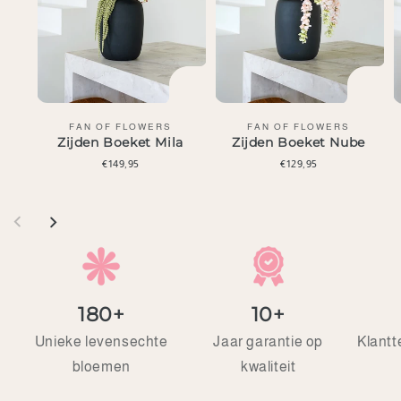
Leverancier:
Leverancier:
FAN OF FLOWERS
FAN OF FLOWERS
Zijden Boeket Mila
Zijden Boeket Nube
Normale
€149,95
Normale
€129,95
prijs
prijs
180+
10+
Unieke levensechte
Jaar garantie op
Klant
bloemen
kwaliteit