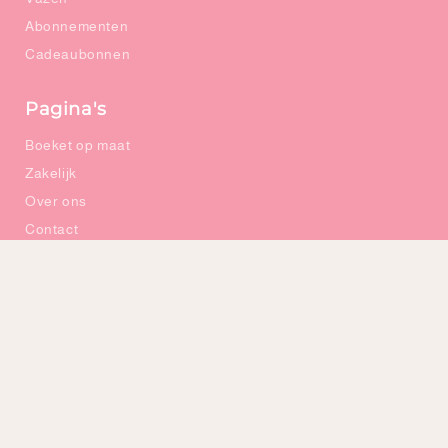
Abonnementen
Cadeaubonnen
Pagina's
Boeket op maat
Zakelijk
Over ons
Contact
Gratis advies op maat
Onze winkel
Klantenservice
Veelgestelde vragen (FAQ)
Verzending & retourneren
Algemene voorwaarden