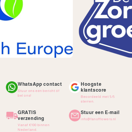
WhatsApp contact
Hoogste
klantscore
Stuur ons een bericht óf
bel ons!
Beoordeeld met 5/5
sterren.
GRATIS
Stuur een E-mail
verzending
info@fanofflowers.nl
Vanaf €100 binnen
Nederland.