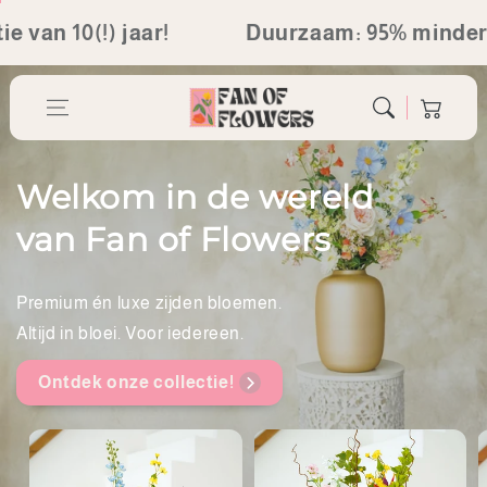
Ga direct naar
 10(!) jaar!
Duurzaam: 95% minder afva
de inhoud
Winkelwagen
Welkom in de wereld
van Fan of Flowers
Premium én luxe zijden bloemen.
Altijd in bloei. Voor iedereen.
Ontdek onze collectie!