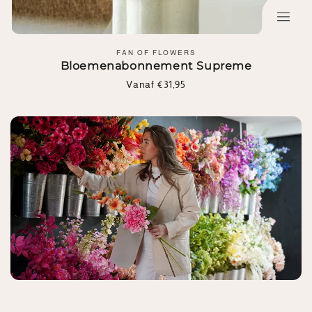
Leverancier:
FAN OF FLOWERS
Bloemenabonnement Supreme
Normale
Vanaf €31,95
prijs