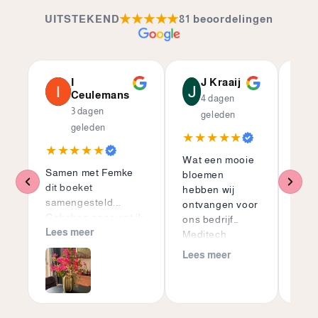
★★★★★
UITSTEKEND
81 beoordelingen
I
J Kraaij
Ceulemans
4 dagen
3 dagen
geleden
geleden
★★★★★
★
★★★★★
Wat een mooie
Ik h
Samen met Femke
bloemen
teru
dit boeket
hebben wij
cad
samengesteld.
ontvangen voor
geko
Gekeken naar wat ik
ons bedrijf
de v
wil en leuke ideeën.
Lees meer
Meditech
dag 
Super blij met dit
Europe! Veel
brie
Lees meer
Lees
mooie boeket!
kleur, mooie
met 
materialen en
kaart
ze zien er
Super
prachtig uit...
ben