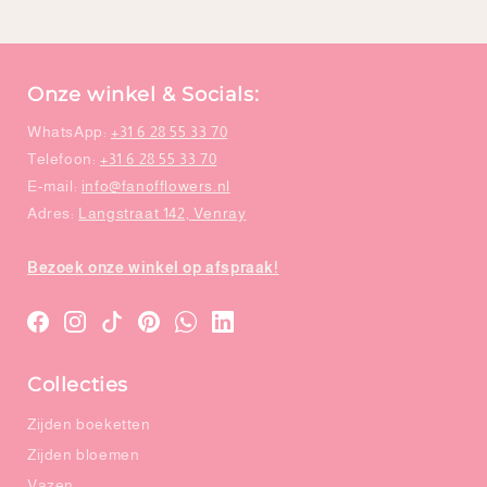
Onze winkel & Socials:
WhatsApp:
+31 6 28 55 33 70
Telefoon:
+31 6 28 55 33 70
E-mail:
info@fanofflowers.nl
Adres:
Langstraat 142, Venray
Bezoek onze winkel op afspraak!
Translation
Translation
Translation
Translation
WhatsApp
LinkedIn
missing:
missing:
missing:
missing:
Collecties
nl.general.social.links.facebook
nl.general.social.links.instagram
nl.general.social.links.tiktok
nl.general.social.links.pinterest
Zijden boeketten
Zijden bloemen
Vazen