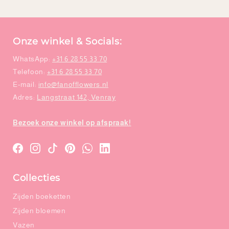
Onze winkel & Socials:
WhatsApp:
+31 6 28 55 33 70
Telefoon:
+31 6 28 55 33 70
E-mail:
info@fanofflowers.nl
Adres:
Langstraat 142, Venray
Bezoek onze winkel op afspraak!
Translation
Translation
Translation
Translation
WhatsApp
LinkedIn
missing:
missing:
missing:
missing:
Collecties
nl.general.social.links.facebook
nl.general.social.links.instagram
nl.general.social.links.tiktok
nl.general.social.links.pinterest
Zijden boeketten
Zijden bloemen
Vazen