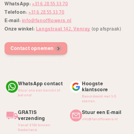
WhatsApp:
+31 6 28 55 33 70
Telefoon:
+31 6 28 55 33 70
E-mail:
info@fanofflowers.nl
Onze winkel:
Langstraat 142, Venray
(op afspraak)
Contact opnemen
WhatsApp contact
Hoogste
klantscore
Stuur ons een bericht óf
bel ons!
Beoordeeld met 5/5
sterren.
GRATIS
Stuur een E-mail
verzending
info@fanofflowers.nl
Vanaf €100 binnen
Nederland.