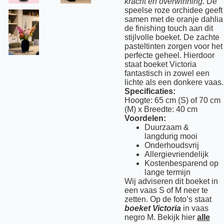
kracht en overwinning
. De
speelse roze orchidee geeft
samen met de oranje dahlia
de finishing touch aan dit
stijlvolle boeket. De zachte
pasteltinten zorgen voor het
perfecte geheel. Hierdoor
staat boeket Victoria
fantastisch in zowel een
lichte als een donkere vaas.
Specificaties:
Hoogte: 65 cm (S) of 70 cm
(M) x Breedte: 40 cm
Voordelen:
Duurzaam &
langdurig mooi
Onderhoudsvrij
Allergievriendelijk
Kostenbesparend op
lange termijn
Wij adviseren dit boeket in
een vaas S of M neer te
zetten. Op de foto’s staat
boeket Victoria
in vaas
negro M. Bekijk hier
alle