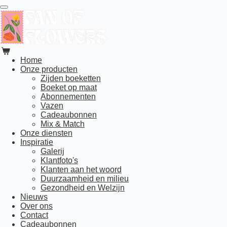
Ga
direct
naar
de
hoofdinhoud
Home
Onze producten
Zijden boeketten
Boeket op maat
Abonnementen
Vazen
Cadeaubonnen
Mix & Match
Onze diensten
Inspiratie
Galerij
Klantfoto's
Klanten aan het woord
Duurzaamheid en milieu
Gezondheid en Welzijn
Nieuws
Over ons
Contact
Cadeaubonnen