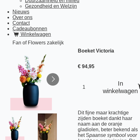
Duurzaamheid en milieu
Gezondheid en Welzijn
Nieuws
Over ons
Contact
Cadeaubonnen
Winkelwagen
Fan of Flowers zakelijk
Boeket Victoria
€ 94,95
In
winkelwagen
Dit fijne maar krachtige
zijden boeket dankt haar
naam aan de oranje
gladiolen, beter bekend als
het S
paanse symbool voor