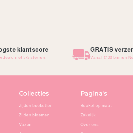
ogste klantscore
GRATIS verze
rdeeld met 5/5 sterren.
Vanaf €100 binnen N
Collecties
Pagina's
Zijden boeketten
Boeket op maat
Zijden bloemen
Zakelijk
Vazen
Over ons