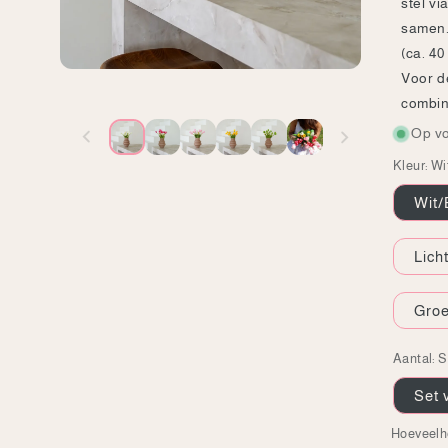
stel v
samen. 
(ca. 40
Voor d
combi
Op v
Kleur:
Wi
Wit/
Lich
Gro
Aantal:
S
Set 
Hoeveelh