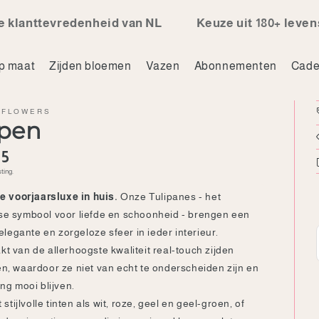
evredenheid van NL
Keuze uit 180+ levensechte
p maat
Zijden bloemen
Vazen
Abonnementen
Cade
 FLOWERS
lpen
le
95
ting.
ze voorjaarsluxe in huis.
Onze Tulipanes - het
e symbool voor liefde en schoonheid - brengen een
 elegante en zorgeloze sfeer in ieder interieur.
t van de allerhoogste kwaliteit real-touch zijden
n, waardoor ze niet van echt te onderscheiden zijn en
ng mooi blijven.
t stijlvolle tinten als wit, roze, geel en geel-groen, of