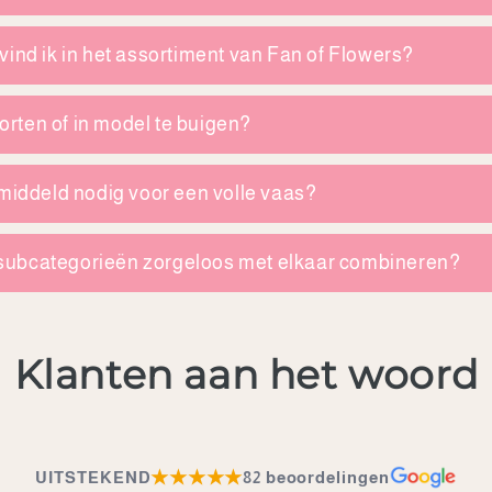
ind ik in het assortiment van Fan of Flowers?
korten of in model te buigen?
middeld nodig voor een volle vaas?
de subcategorieën zorgeloos met elkaar combineren?
Klanten aan het woord
★★★★★
UITSTEKEND
82 beoordelingen