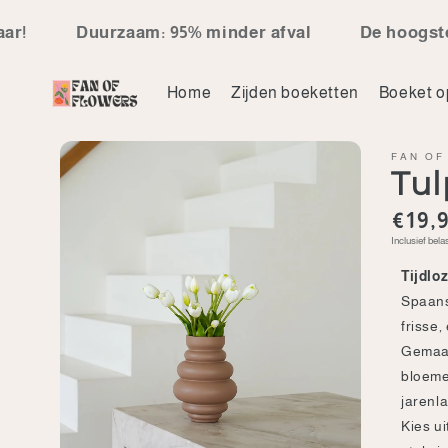
Ga direct naar
Duurzaam: 95% minder afval
De hoogste klantt
de inhoud
Home
Zijden boeketten
Boeket o
Ga naar
FAN OF
Tu
productinformatie
Norma
€19,
prijs
Inclusief belas
Tijdlo
Spaans
frisse,
Gemaak
bloeme
jarenla
Kies ui