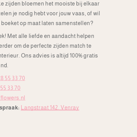
lke zijden bloemen het mooiste bij elkaar
dus voor
anderen!
elen je nodig hebt voor jouw vaas, of wil
n boeket op maat laten samenstellen?
ek! Met alle liefde en aandacht helpen
verder om de perfecte zijden match te
terieur. Ons advies is altijd 100% gratis
end.
28 55 33 70
 55 33 70
flowers.nl
fspraak:
Langstraat 142, Venray