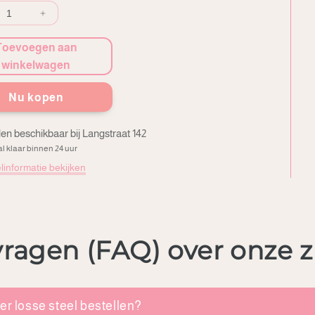
veelheid
Verhoog
minderen
aantal
Toevoegen aan
voor
en
Tulpen
winkelwagen
Nu kopen
en beschikbaar bij
Langstraat 142
l klaar binnen 24 uur
linformatie bekijken
vragen (FAQ) over onze 
er losse steel bestellen?