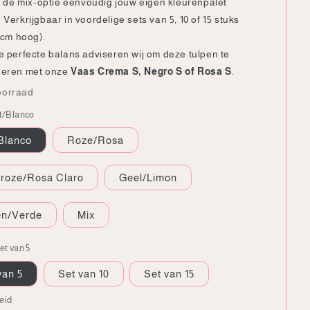
ia de mix-optie eenvoudig jouw eigen kleurenpalet
Verkrijgbaar in voordelige sets van 5, 10 of 15 stuks
 cm hoog).
e perfecte balans adviseren wij om deze tulpen te
neren met onze
Vaas Crema S, Negro S of Rosa S
.
oorraad
t/Blanco
Blanco
Roze/Rosa
troze/Rosa Claro
Geel/Limon
en/Verde
Mix
et van 5
van 5
Set van 10
Set van 15
eid