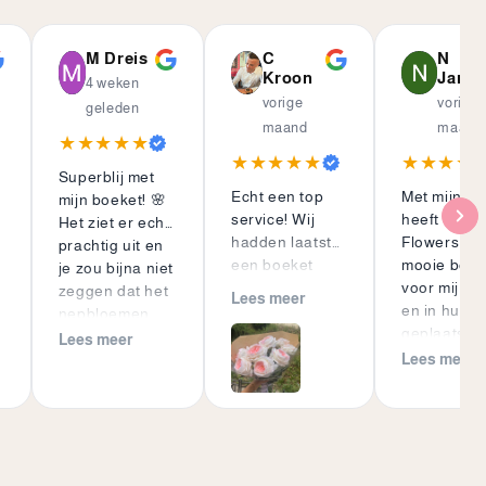
M Dreis
C
N
Kroon
Janss
4 weken
vorige
vorige
geleden
maand
maand
★★★★★
★★★★★
★★★★
Superblij met
Echt een top
Met mijn 91 
mijn boeket! 🌸
service! Wij
heeft Fan o
Het ziet er echt
hadden laatst
Flowers de
prachtig uit en
een boeket
mooie boek
je zou bijna niet
besteld, met
voor mij g
zeggen dat het
Lees meer
haast, voor een
en in huis
nepbloemen
bruiloft in
geplaatst. 
zijn. Alles is met
Lees meer
Frankrijk.
hoef ik noo
Lees meer
zoveel zorg en
Dankzij het
verse bloe
oog voor detail
snelle
halen. Ik b
gemaakt. Echt
schakelen was
erg blij mee
een mooie
het gelukt om
Groetjes, N
eyecatcher in
binnen een
huis waar ik