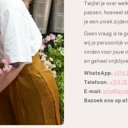
Twijfel je over we
passen, hoeveel st
je een uniek zijde
Geen vraag is te g
wij je persoonlijk 
vinden voor jouw in
en geheel vrijblijv
WhatsApp:
+31 6 
Telefoon:
+
31 6 28
E-mail:
info@fanof
Bezoek ons op a