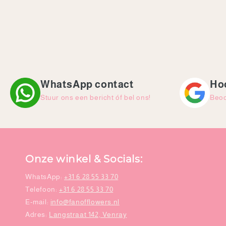
WhatsApp contact
Ho
Stuur ons een bericht óf bel ons!
Beoo
Onze winkel & Socials:
WhatsApp:
+31 6 28 55 33 70
Telefoon:
+31 6 28 55 33 70
E-mail:
info@fanofflowers.nl
Adres:
Langstraat 142, Venray