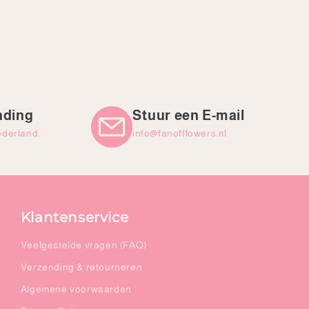
nding
Stuur een E-mail
ederland.
info@fanofflowers.nl
Klantenservice
Veelgestelde vragen (FAQ)
Verzending & retourneren
Algemene voorwaarden