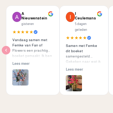
A
I
Nieuwenstein
Ceulemans
gisteren
5 dagen
geleden
★★★★★
★★★★★
Vandaag samen met
Femke van Fan of
Samen met Femke
Flowers een prachtig
dit boeket
boeket gemaakt. Ik ben
samengesteld.
er superblij mee. Wij
Gekeken naar wat ik
Lees meer
zijn samen een uur
wil en leuke ideeën.
Lees meer
bezig geweest. Zij was
Super blij met dit
zéér behulpzaam en
mooie boeket!
niks was haar te veel.
En de prijs viel ook nog
eens reuze mee.
Dankjewel Femke voor
jouw bijzondere hulp en
creativiteit. Ik kom nog