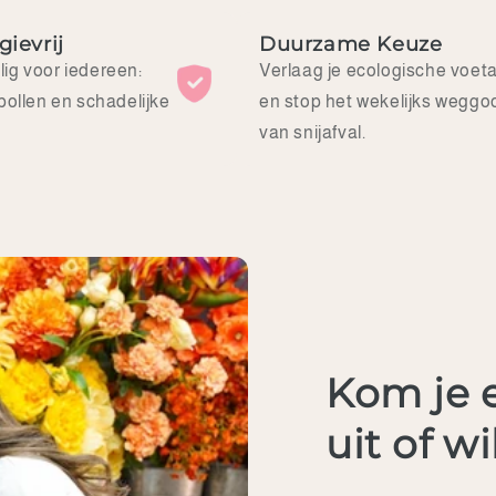
brengen in
te stellen.
bijvoorbeeld je
Helemaal
gievrij
Duurzame Keuze
bedrijf? Dan
persoonlijk en
ig voor iedereen:
Verlaag je ecologische voet
adviseren wij
zoveel keus.
 pollen en schadelijke
en stop het wekelijks weggo
de mooie
Echt een mooi
bloemen van
cadeau om te
van snijafval.
Fan of Flowers
geven!
🌸🌼🌺
Kom je 
uit of w