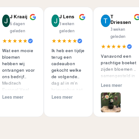
J Kraaij
J Lens
T
Driessen
6 dagen
3 weken
3 weken
geleden
geleden
geleden
★★★★★
★★★★★
★★★★★
Wat een mooie
Ik heb een tijdje
Vanavond een
bloemen
terug een
prachtige boeket
hebben wij
cadeaubon
zijden bloemen 💐
ontvangen voor
gekocht welke
samengesteld in
ons bedrijf
de volgende
mijn
Meditech
dag al in m’n
Lees meer
meegebrachte
Europe! Veel
brievenbus zat,
vaas. Zo fijn
kleur, mooie
met een mooi
Lees meer
Lees meer
geholpen en net
materialen en
kaartje erbij.
zolang kijken tot
ze zien er
Super fijn! En ik
het boeket naar
prachtig uit...
ben
mijn zin was. Echt
Mocht je graag
meegegaan met
toppie 🤩
vrolijkheid en
diegene om het
kleur willen
boeket samen