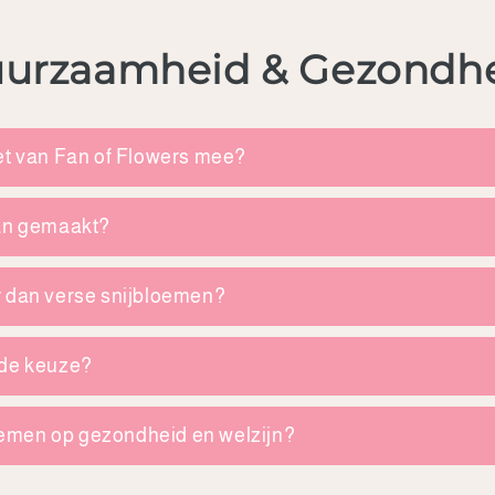
 Duurzaamheid & Gezondh
et van Fan of Flowers mee?
van gemaakt?
r dan verse snijbloemen?
nde keuze?
loemen op gezondheid en welzijn?