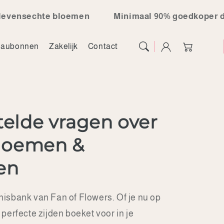
te bloemen
Minimaal 90% goedkoper dan verse b
Winkelwagen
aubonnen
Zakelijk
Contact
telde vragen over
bloemen &
en
isbank van Fan of Flowers. Of je nu op
perfecte zijden boeket voor in je