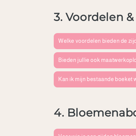
3. Voordelen 
Welke voordelen bieden de zi
Bieden jullie ook maatwerkop
Kan ik mijn bestaande boeket 
4. Bloemenab