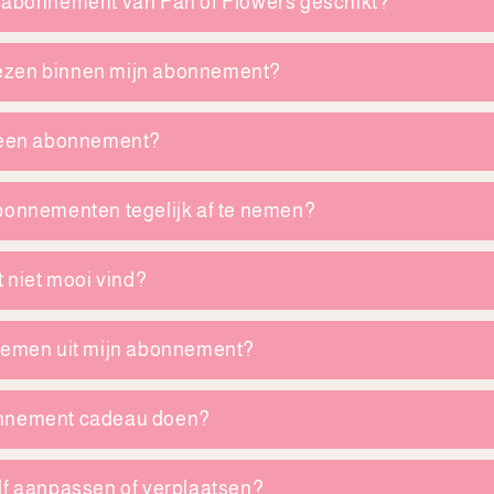
enabonnement van Fan of Flowers geschikt?
kiezen binnen mijn abonnement?
j een abonnement?
bonnementen tegelijk af te nemen?
t niet mooi vind?
loemen uit mijn abonnement?
onnement cadeau doen?
lf aanpassen of verplaatsen?