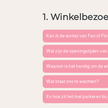
1. Winkelbezoe
Kan ik de winkel van Fan of F
Wat zijn de openingstijden van
Waarom is het handig om de w
Wat staat ons te wachten?
En hoe zit het met parkeren bij