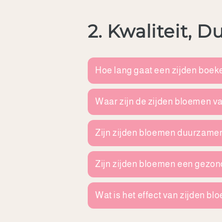
2. Kwaliteit,
Hoe lang gaat een zijden boek
Waar zijn de zijden bloemen 
Zijn zijden bloemen duurzame
Zijn zijden bloemen een gezo
Wat is het effect van zijden b