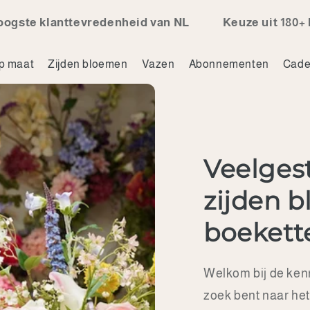
ttevredenheid van NL
Keuze uit 180+ levensech
p maat
Zijden bloemen
Vazen
Abonnementen
Cade
Veelges
zijden 
boekett
Welkom bij de kenn
zoek bent naar het 