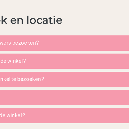
k en locatie
lowers bezoeken?
 de winkel?
inkel te bezoeken?
 de winkel?