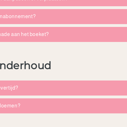
menabonnement?
chade aan het boeket?
 onderhoud
evertijd?
 bloemen?