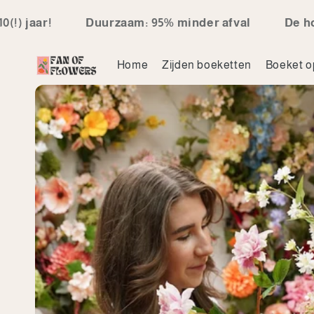
Ga direct naar
Duurzaam: 95% minder afval
De hoogste klan
de inhoud
Home
Zijden boeketten
Boeket o