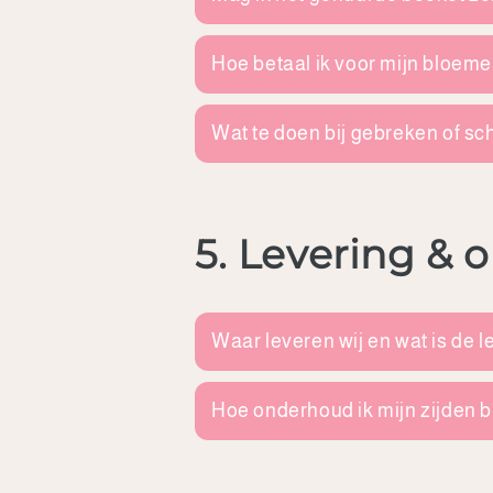
Hoe betaal ik voor mijn bloe
Wat te doen bij gebreken of s
5. Levering &
Waar leveren wij en wat is de l
Hoe onderhoud ik mijn zijden