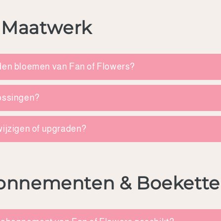
& Maatwerk
jden bloemen van Fan of Flowers?
lossingen?
wijzigen of upgraden?
onnementen & Boekette