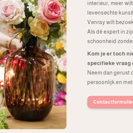
interieur, meer wi
levensechte kunstb
Venray wilt bezoek
Als dé expert in z
schoonheid zonde
Kom je er toch ni
specifieke vraag 
Neem dan gerust c
persoonlijk en met 
Contactformulie