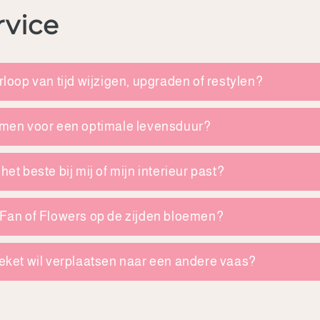
rvice
rloop van tijd wijzigen, upgraden of restylen?
oemen voor een optimale levensduur?
et beste bij mij of mijn interieur past?
 Fan of Flowers op de zijden bloemen?
oeket wil verplaatsen naar een andere vaas?