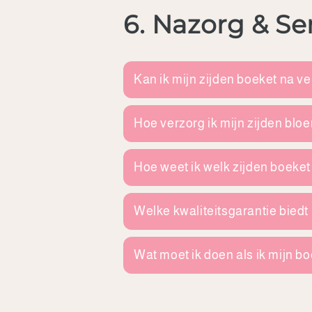
6. Nazorg & Se
Kan ik mijn zijden boeket na ve
Hoe verzorg ik mijn zijden bl
Hoe weet ik welk zijden boeket h
Welke kwaliteitsgarantie biedt
Wat moet ik doen als ik mijn b