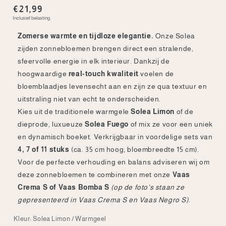
Normale
€21,99
Inclusief belasting.
prijs
Zomerse warmte en tijdloze elegantie.
Onze Solea
zijden zonnebloemen brengen direct een stralende,
sfeervolle energie in elk interieur. Dankzij de
hoogwaardige
real-touch kwaliteit
voelen de
bloemblaadjes levensecht aan en zijn ze qua textuur en
uitstraling niet van echt te onderscheiden.
Kies uit de traditionele warmgele
Solea Limon
of de
dieprode, luxueuze
Solea Fuego
of mix ze voor een uniek
en dynamisch boeket. Verkrijgbaar in voordelige sets van
4, 7 of 11 stuks
(ca. 35 cm hoog, bloembreedte 15 cm).
Voor de perfecte verhouding en balans adviseren wij om
deze zonnebloemen te combineren met onze
Vaas
Crema S of Vaas Bomba S
(op de foto’s staan ze
gepresenteerd in Vaas Crema S en Vaas Negro S)
.
Kleur:
Solea Limon / Warmgeel