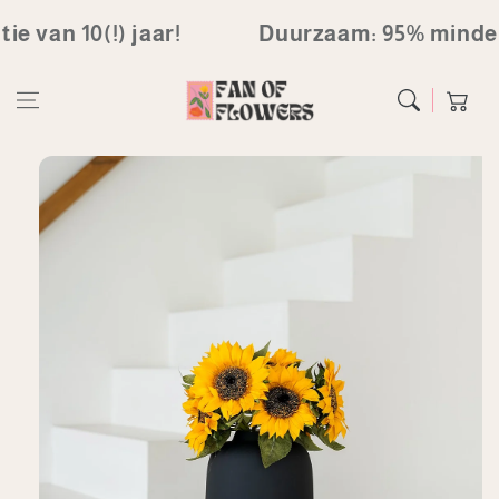
Ga direct naar
van 10(!) jaar!
Duurzaam: 95% minder a
de inhoud
Winkelwag
Ga naar
productinformatie