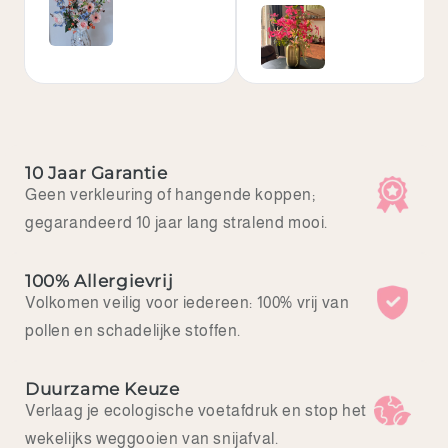
bezig geweest. Zij was
Super blij met dit
zéér behulpzaam en
mooie boeket!
niks was haar te veel.
En de prijs viel ook nog
eens reuze mee.
Dankjewel Femke voor
jouw bijzondere hulp en
creativiteit. Ik kom nog
eens terug!
10 Jaar Garantie
Geen verkleuring of hangende koppen;
gegarandeerd 10 jaar lang stralend mooi.
100% Allergievrij
Volkomen veilig voor iedereen: 100% vrij van
pollen en schadelijke stoffen.
Duurzame Keuze
Verlaag je ecologische voetafdruk en stop het
wekelijks weggooien van snijafval.