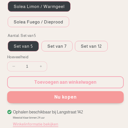
Solea Limon / Warmgeel
Solea Fuego / Dieprood
Aantal:
Set van 5
Set van 5
Set van 7
Set van 12
Hoeveelheid
Hoeveelheid
Verhoog
verminderen
aantal
voor
voor
Toevoegen aan winkelwagen
Zonnebloemen
Zonnebloemen
Nu kopen
Ophalen beschikbaar bij
Langstraat 142
Meestal klaar binnen 24 uur
Winkelinformatie bekijken