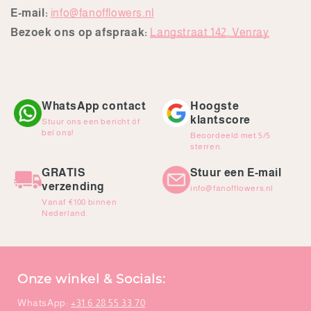
E-mail:
info@fanofflowers.nl
Bezoek ons op afspraak:
Langstraat 142, Venray
WhatsApp contact
Hoogste
klantscore
Stuur ons een bericht óf
bel ons!
Beoordeeld met 5/5
sterren.
GRATIS
Stuur een E-mail
verzending
info@fanofflowers.nl
Vanaf €100 binnen
Nederland.
Onze winkel & Socials:
WhatsApp:
+31 6 28 55 33 70