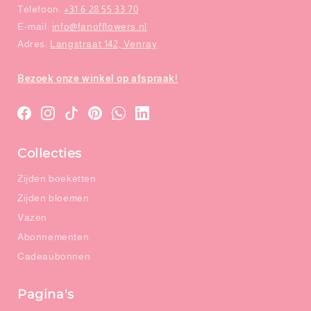
Telefoon:
+31 6 28 55 33 70
E-mail:
info@fanofflowers.nl
Adres:
Langstraat 142, Venray
Bezoek onze winkel op afspraak!
Translation
Translation
Translation
Translation
WhatsApp
LinkedIn
missing:
missing:
missing:
missing:
Collecties
nl.general.social.links.facebook
nl.general.social.links.instagram
nl.general.social.links.tiktok
nl.general.social.links.pinterest
Zijden boeketten
Zijden bloemen
Vazen
Abonnementen
Cadeaubonnen
Pagina's