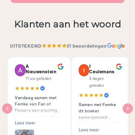
Klanten aan het woord
★★★★★
UITSTEKEND
81 beoordelingen
A
I
Nieuwenstein
Ceulemans
11 uur geleden
4 dagen
geleden
★★★★★
★★★★★
Vandaag samen met
Femke van Fan of
Samen met Femke
Flowers een prachtig
dit boeket
boeket gemaakt. Ik ben
samengesteld.
er superblij mee. Wij
Lees meer
Gekeken naar wat ik
zijn samen een uur
wil en leuke ideeën.
Lees meer