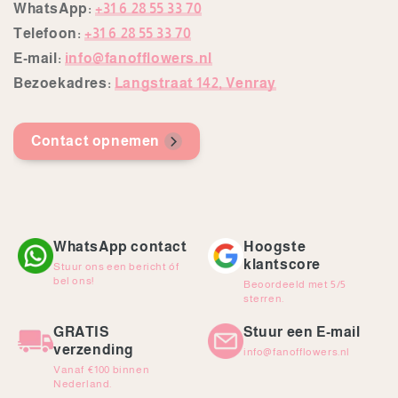
WhatsApp:
+31 6 28 55 33 70
Telefoon:
+31 6 28 55 33 70
E-mail:
info@fanofflowers.nl
Bezoekadres:
Langstraat 142, Venray
Contact opnemen
WhatsApp contact
Hoogste
klantscore
Stuur ons een bericht óf
bel ons!
Beoordeeld met 5/5
sterren.
GRATIS
Stuur een E-mail
verzending
info@fanofflowers.nl
Vanaf €100 binnen
Nederland.