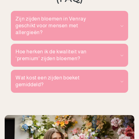
Zijn zijden bloemen in Venray
geschikt voor mensen met
allergieën?
Hoe herken ik de kwaliteit van
'premium' zijden bloemen?
Wat kost een zijden boeket
gemiddeld?