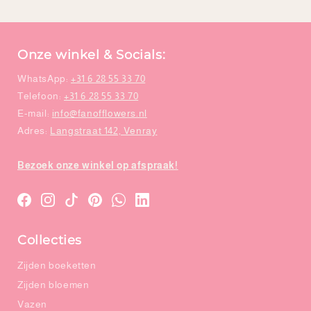
Onze winkel & Socials:
WhatsApp:
+31 6 28 55 33 70
Telefoon:
+31 6 28 55 33 70
E-mail:
info@fanofflowers.nl
Adres:
Langstraat 142, Venray
Bezoek onze winkel op afspraak!
Translation
Translation
Translation
Translation
WhatsApp
LinkedIn
missing:
missing:
missing:
missing:
Collecties
nl.general.social.links.facebook
nl.general.social.links.instagram
nl.general.social.links.tiktok
nl.general.social.links.pinterest
Zijden boeketten
Zijden bloemen
Vazen